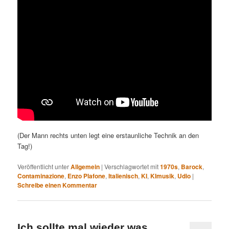
(Der Mann rechts unten legt eine erstaunliche Technik an den
Tag!)
Veröffentlicht unter
Allgemein
|
Verschlagwortet mit
1970s
,
Barock
,
Contaminazione
,
Enzo Plafone
,
Italienisch
,
KI
,
KImusik
,
Udio
|
Schreibe einen Kommentar
Ich sollte mal wieder was