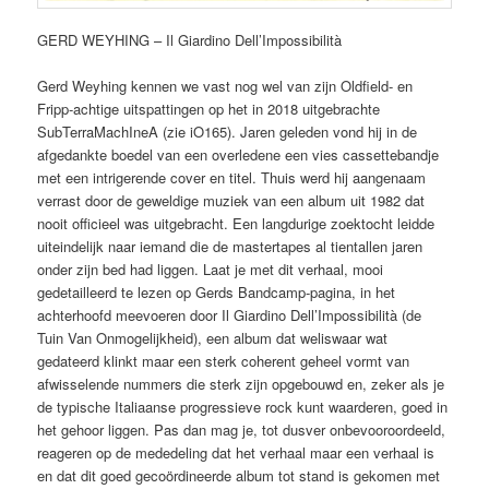
GERD WEYHING – Il Giardino Dell’Impossibilità
Gerd Weyhing kennen we vast nog wel van zijn Oldfield- en
Fripp-achtige uitspattingen op het in 2018 uitgebrachte
SubTerraMachIneA (zie iO165). Jaren geleden vond hij in de
afgedankte boedel van een overledene een vies cassettebandje
met een intrigerende cover en titel. Thuis werd hij aangenaam
verrast door de geweldige muziek van een album uit 1982 dat
nooit officieel was uitgebracht. Een langdurige zoektocht leidde
uiteindelijk naar iemand die de mastertapes al tientallen jaren
onder zijn bed had liggen. Laat je met dit verhaal, mooi
gedetailleerd te lezen op Gerds Bandcamp-pagina, in het
achterhoofd meevoeren door Il Giardino Dell’Impossibilità (de
Tuin Van Onmogelijkheid), een album dat weliswaar wat
gedateerd klinkt maar een sterk coherent geheel vormt van
afwisselende nummers die sterk zijn opgebouwd en, zeker als je
de typische Italiaanse progressieve rock kunt waarderen, goed in
het gehoor liggen. Pas dan mag je, tot dusver onbevooroordeeld,
reageren op de mededeling dat het verhaal maar een verhaal is
en dat dit goed gecoördineerde album tot stand is gekomen met