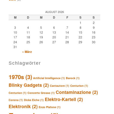
AUGUST 2026
M
D
M
D
F
S
S
1
2
3
4
5
6
7
8
9
10
11
12
13
14
15
16
17
18
19
20
21
22
23
24
25
26
27
28
29
30
31
« März
Schlagwörter
1970s
(3)
Artificial Intelligence
(1)
Barock
(1)
Blinky Gadgets
(2)
Cantautore
(1)
Centurion
(1)
Contaminazione
(2)
Centurion
(1)
Concerto Grosso
(1)
Elektro-Kartell
(2)
Corona
(1)
Dicke Eiche
(1)
Elektronik
(2)
Enzo Plafone
(1)