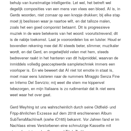
behulp van kunstmatige intelligentie. Let wel, het betreft wel
degelijk composities van een mens van vlees een bloed. AI is, in
Gerds woorden, niet zomaar op een knopje drukken; bij elke stap
moet jij beslissen waar je naartoe wilt, en dat talloze malen,
zoals het een goed componist betaamt. Dit is progressieve
muziek in de ware betekenis van het woord: vooruitstrevend; dit
is de nabije toekomst. Laat je vooroordelen los en luister. Houd er
bovendien rekening mee dat AI steeds beter, slimmer, muzikaler
wordt, en dat Gerd, en ongetwijfeld velen met hem, steeds
bedrevener raakt in het hanteren van dit hulpmiddel, waarvan de
inmiddels volledig geaccepteerde sampletechniek immers een
voorloper is. En wie beweert dat AI niet tot emotie in staat is,
moet maar eens luisteren naar de nummers Miraggio Senza Fine
en Inferno Del Servizio; mij weet die stem me kippenvel
tebezorgen, en mijn Italiaans is zo rudimentair dat ik niet eens
weet waar het over gaat.
Gerd Weyhing ist uns wahrscheinlich durch seine Oldfield- und
Fripp-ähnlichen Exzesse auf dem 2018 erschienenen Album
SubTerraMachIneA (siehe iO165) bekannt. Vor Jahren fand er im
Nachlass eines Verstorbenen eine schmutzige Kassette mit