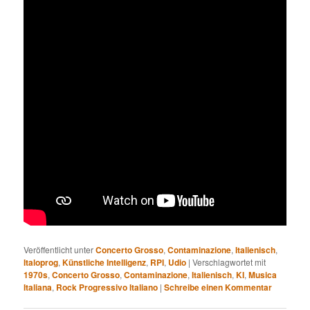
Veröffentlicht unter
Concerto Grosso
,
Contaminazione
,
Italienisch
,
Italoprog
,
Künstliche Intelligenz
,
RPI
,
Udio
|
Verschlagwortet mit
1970s
,
Concerto Grosso
,
Contaminazione
,
Italienisch
,
KI
,
Musica
Italiana
,
Rock Progressivo Italiano
|
Schreibe einen Kommentar