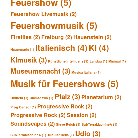
Feuershow
(5)
Feuershow Livemusik
(2)
Feuershowmusik
(5)
Fireflies
(2)
Freiburg
(2)
Hauenstein
(2)
Italienisch
(4)
KI
(4)
Hauenstein
(1)
KImusik
(3)
Künstliche Intelligenz
(1)
Landau
(1)
Minimal
(1)
Museumsnacht
(3)
Musica Italiana
(1)
Musik für Feuershows
(5)
Pfalz
(3)
Planetarium
(2)
Oldfield
(1)
Ommadawn
(1)
Progressive Rock
(2)
Prog Censor
(1)
Progressive Rock
(2)
Session
(2)
Soundscapes
(2)
Steve Reich
(1)
SubTerraMachIneA
(1)
Udio
(3)
SubTerraMachIneA
(1)
Tubular Bells
(1)