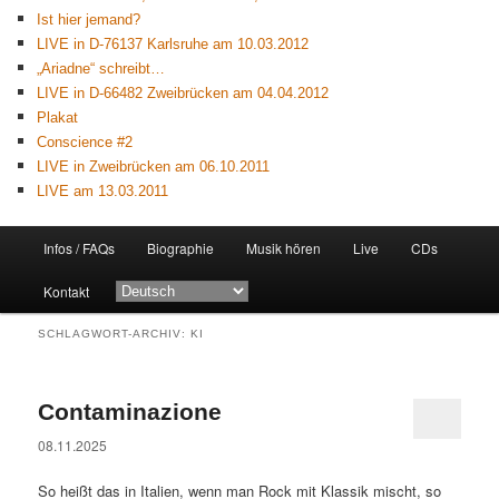
Ist hier jemand?
LIVE in D-76137 Karlsruhe am 10.03.2012
„Ariadne“ schreibt…
LIVE in D-66482 Zweibrücken am 04.04.2012
Plakat
Conscience #2
LIVE in Zweibrücken am 06.10.2011
LIVE am 13.03.2011
Hauptmenü
Infos / FAQs
Biographie
Musik hören
Live
CDs
Zum
Zum
Kontakt
primären
sekundären
SCHLAGWORT-ARCHIV:
KI
Inhalt
Inhalt
springen
springen
Contaminazione
08.11.2025
So heißt das in Italien, wenn man Rock mit Klassik mischt, so