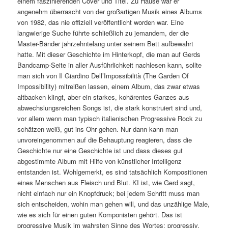
einem faszinierenden Cover und Titel. Zu Hause war er
angenehm überrascht von der großartigen Musik eines Albums
von 1982, das nie offiziell veröffentlicht worden war. Eine
langwierige Suche führte schließlich zu jemandem, der die
Master-Bänder jahrzehntelang unter seinem Bett aufbewahrt
hatte. Mit dieser Geschichte im Hinterkopf, die man auf Gerds
Bandcamp-Seite in aller Ausführlichkeit nachlesen kann, sollte
man sich von Il Giardino Dell’Impossibilità (The Garden Of
Impossibility) mitreißen lassen, einem Album, das zwar etwas
altbacken klingt, aber ein starkes, kohärentes Ganzes aus
abwechslungsreichen Songs ist, die stark konstruiert sind und,
vor allem wenn man typisch italienischen Progressive Rock zu
schätzen weiß, gut ins Ohr gehen. Nur dann kann man
unvoreingenommen auf die Behauptung reagieren, dass die
Geschichte nur eine Geschichte ist und dass dieses gut
abgestimmte Album mit Hilfe von künstlicher Intelligenz
entstanden ist. Wohlgemerkt, es sind tatsächlich Kompositionen
eines Menschen aus Fleisch und Blut. KI ist, wie Gerd sagt,
nicht einfach nur ein Knopfdruck; bei jedem Schritt muss man
sich entscheiden, wohin man gehen will, und das unzählige Male,
wie es sich für einen guten Komponisten gehört. Das ist
progressive Musik im wahrsten Sinne des Wortes: progressiv,