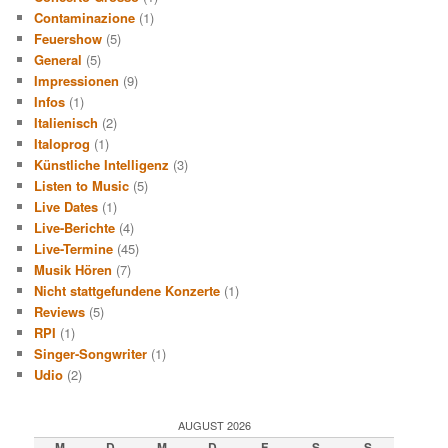
Contaminazione
(1)
Feuershow
(5)
General
(5)
Impressionen
(9)
Infos
(1)
Italienisch
(2)
Italoprog
(1)
Künstliche Intelligenz
(3)
Listen to Music
(5)
Live Dates
(1)
Live-Berichte
(4)
Live-Termine
(45)
Musik Hören
(7)
Nicht stattgefundene Konzerte
(1)
Reviews
(5)
RPI
(1)
Singer-Songwriter
(1)
Udio
(2)
AUGUST 2026
M
D
M
D
F
S
S