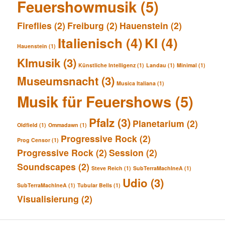
Feuershowmusik
(5)
Fireflies
(2)
Freiburg
(2)
Hauenstein
(2)
Italienisch
(4)
KI
(4)
Hauenstein
(1)
KImusik
(3)
Künstliche Intelligenz
(1)
Landau
(1)
Minimal
(1)
Museumsnacht
(3)
Musica Italiana
(1)
Musik für Feuershows
(5)
Pfalz
(3)
Planetarium
(2)
Oldfield
(1)
Ommadawn
(1)
Progressive Rock
(2)
Prog Censor
(1)
Progressive Rock
(2)
Session
(2)
Soundscapes
(2)
Steve Reich
(1)
SubTerraMachIneA
(1)
Udio
(3)
SubTerraMachIneA
(1)
Tubular Bells
(1)
Visualisierung
(2)