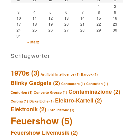
1
2
3
4
5
6
7
8
9
10
11
12
13
14
15
16
17
18
19
20
21
22
23
24
25
26
27
28
29
30
31
« März
Schlagwörter
1970s
(3)
Artificial Intelligence
(1)
Barock
(1)
Blinky Gadgets
(2)
Cantautore
(1)
Centurion
(1)
Contaminazione
(2)
Centurion
(1)
Concerto Grosso
(1)
Elektro-Kartell
(2)
Corona
(1)
Dicke Eiche
(1)
Elektronik
(2)
Enzo Plafone
(1)
Feuershow
(5)
Feuershow Livemusik
(2)