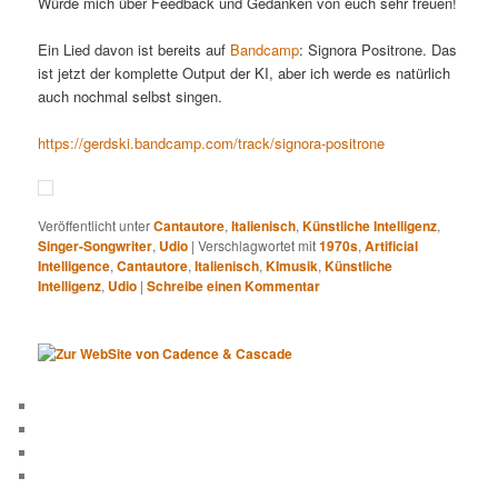
Würde mich über Feedback und Gedanken von euch sehr freuen!
Ein Lied davon ist bereits auf
Bandcamp
: Signora Positrone. Das
ist jetzt der komplette Output der KI, aber ich werde es natürlich
auch nochmal selbst singen.
https://gerdski.bandcamp.com/track/signora-positrone
Veröffentlicht unter
Cantautore
,
Italienisch
,
Künstliche Intelligenz
,
Singer-Songwriter
,
Udio
|
Verschlagwortet mit
1970s
,
Artificial
Intelligence
,
Cantautore
,
Italienisch
,
KImusik
,
Künstliche
Intelligenz
,
Udio
|
Schreibe einen Kommentar