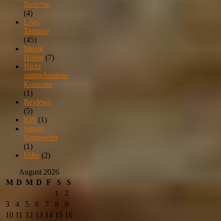
Berichte
(4)
Live-
Termine
(45)
Musik
Hören
(7)
Nicht
stattgefundene
Konzerte
(1)
Reviews
(5)
RPI
(1)
Singer-
Songwriter
(1)
Udio
(2)
August 2026
M
D
M
D
F
S
S
1
2
3
4
5
6
7
8
9
10
11
12
13
14
15
16