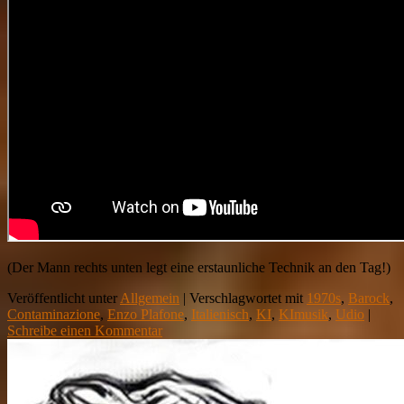
(Der Mann rechts unten legt eine erstaunliche Technik an den Tag!)
Veröffentlicht unter
Allgemein
|
Verschlagwortet mit
1970s
,
Barock
,
Contaminazione
,
Enzo Plafone
,
Italienisch
,
KI
,
KImusik
,
Udio
|
Schreibe einen Kommentar