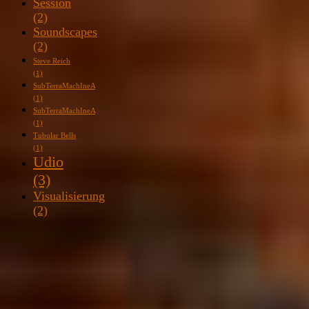
Session
(2)
Soundscapes
(2)
Steve Reich
(1)
SubTerraMachIneA
(1)
SubTerraMachIneA
(1)
Tubular Bells
(1)
Udio
(3)
Visualisierung
(2)