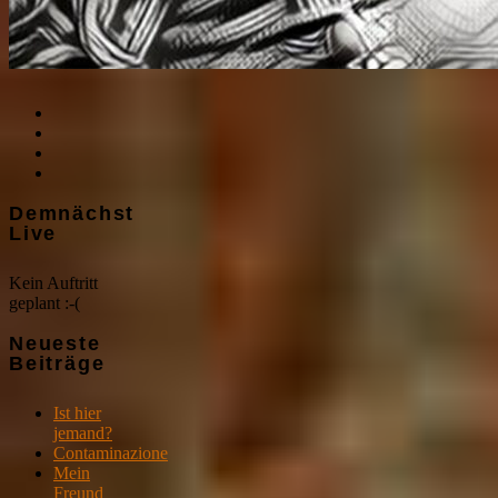
Demnächst
Live
Kein Auftritt
geplant :-(
Neueste
Beiträge
Ist hier
jemand?
Contaminazione
Mein
Freund