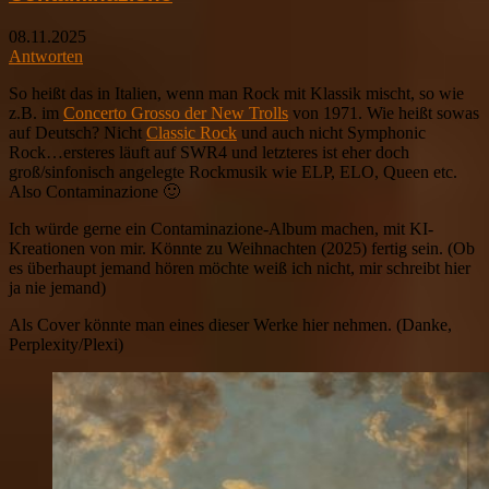
08.11.2025
Antworten
So heißt das in Italien, wenn man Rock mit Klassik mischt, so wie
z.B. im
Concerto Grosso der New Trolls
von 1971. Wie heißt sowas
auf Deutsch? Nicht
Classic Rock
und auch nicht Symphonic
Rock…ersteres läuft auf SWR4 und letzteres ist eher doch
groß/sinfonisch angelegte Rockmusik wie ELP, ELO, Queen etc.
Also Contaminazione 🙂
Ich würde gerne ein Contaminazione-Album machen, mit KI-
Kreationen von mir. Könnte zu Weihnachten (2025) fertig sein. (Ob
es überhaupt jemand hören möchte weiß ich nicht, mir schreibt hier
ja nie jemand)
Als Cover könnte man eines dieser Werke hier nehmen. (Danke,
Perplexity/Plexi)