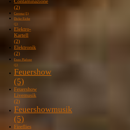
Contaminazione
(2)
Corona
(1)
Dicke Eiche
(1)
Elektro-
Kartell
(2)
Elektronik
(2)
Enzo Plafone
(1)
Feuershow
(5)
Feuershow
Livemusik
(2)
Feuershowmusik
(5)
Fireflies