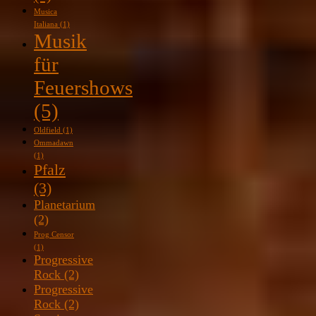
Musica
Italiana
(1)
Musik
für
Feuershows
(5)
Oldfield
(1)
Ommadawn
(1)
Pfalz
(3)
Planetarium
(2)
Prog Censor
(1)
Progressive
Rock
(2)
Progressive
Rock
(2)