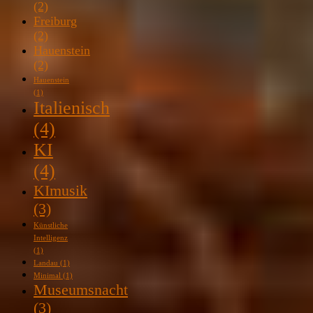
(2)
Freiburg
(2)
Hauenstein
(2)
Hauenstein
(1)
Italienisch
(4)
KI
(4)
KImusik
(3)
Künstliche
Intelligenz
(1)
Landau
(1)
Minimal
(1)
Museumsnacht
(3)