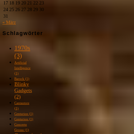
17
18
19
20
21
22
23
24
25
26
27
28
29
30
31
« März
Schlagwörter
1970s
(3)
Artificial
Intelligence
(1)
Barock
(1)
Blinky
Gadgets
(2)
Cantautore
(1)
Centurion
(1)
Centurion
(1)
Concerto
Grosso
(1)