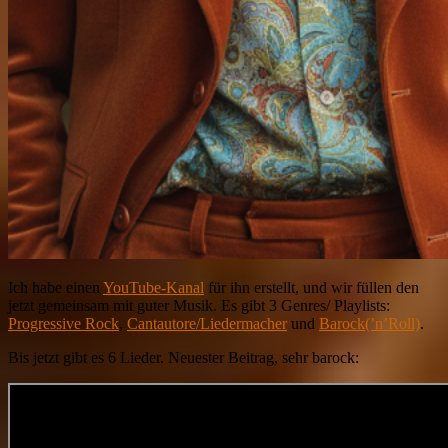
Ich habe einen
YouTube-Kanal
für ihn erstellt, und wir füllen den
jetzt gemeinsam mit guter Musik. Es gibt 3 Genres/ Playlists:
Progressive Rock
,
Cantautore/Liedermacher
und
Barock(’n’Roll)
.
Bis jetzt gibt es 6 Lieder. Neuester Beitrag, sehr barock: