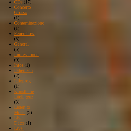
CDs
(17)
Concerto
Grosso
(1)
Contaminazione
(1)
Feuershow
(5)
General
(5)
Impressionen
(9)
Infos
(1)
Italienisch
(2)
Italoprog
(1)
Künstliche
Intelligenz
(3)
Listen to
Music
(5)
Live
Dates
(1)
Live-