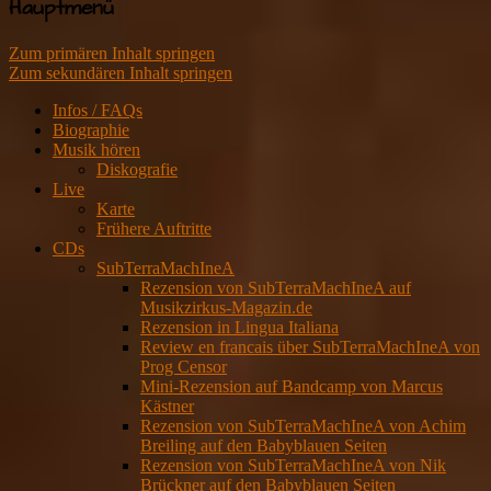
Hauptmenü
Zum primären Inhalt springen
Zum sekundären Inhalt springen
Infos / FAQs
Biographie
Musik hören
Diskografie
Live
Karte
Frühere Auftritte
CDs
SubTerraMachIneA
Rezension von SubTerraMachIneA auf
Musikzirkus-Magazin.de
Rezension in Lingua Italiana
Review en francais über SubTerraMachIneA von
Prog Censor
Mini-Rezension auf Bandcamp von Marcus
Kästner
Rezension von SubTerraMachIneA von Achim
Breiling auf den Babyblauen Seiten
Rezension von SubTerraMachIneA von Nik
Brückner auf den Babyblauen Seiten