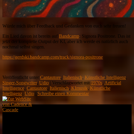
Würde mich über Feedback und Gedanken von euch sehr freuen!
Ein Lied davon ist bereits auf
Bandcamp
: Signora Positrone. Das ist
jetzt der komplette Output der KI, aber ich werde es natürlich auch
nochmal selbst singen.
https://gerdski.bandcamp.com/track/signora-positrone
Veröffentlicht unter
Cantautore
,
Italienisch
,
Künstliche Intelligenz
,
Singer-Songwriter
,
Udio
|
Verschlagwortet mit
1970s
,
Artificial
Intelligence
,
Cantautore
,
Italienisch
,
KImusik
,
Künstliche
Intelligenz
,
Udio
|
Schreibe einen Kommentar