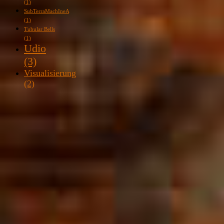
(1)
SubTerraMachIneA
(1)
Tubular Bells
(1)
Udio
(3)
Visualisierung
(2)