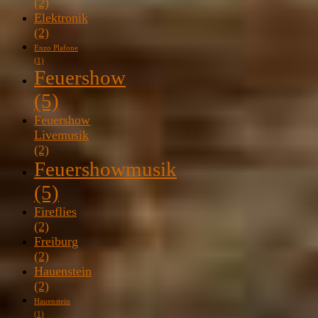
(2)
Elektronik
(2)
Enzo Plafone
(1)
Feuershow
(5)
Feuershow
Livemusik
(2)
Feuershowmusik
(5)
Fireflies
(2)
Freiburg
(2)
Hauenstein
(2)
Hauenstein
(1)