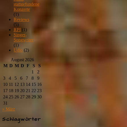
stattgefundene
Konzerte
(1)
Reviews
(5)
RPI
(1)
Singer-
Songwriter
(1)
Udio
(2)
August 2026
M
D
M
D
F
S
S
1
2
3
4
5
6
7
8
9
10
11
12
13
14
15
16
17
18
19
20
21
22
23
24
25
26
27
28
29
30
31
« März
Schlagwörter