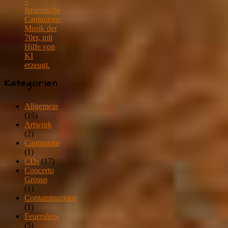
–
Italienische
Cantautore-
Musik der
70er, mit
Hilfe von
KI
erzeugt.
Kategorien
Allgemein
(16)
Artwork
(2)
Cantautore
(1)
CDs
(17)
Concerto
Grosso
(1)
Contaminazione
(1)
Feuershow
(5)