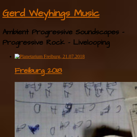
Gerd Weyhings Music
Ambient Progressive Soundscapes –
Progressive Rock – Livelooping
Freiburg 2018