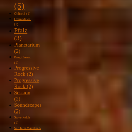
(5)
Oldfield
(1)
Ommadawn
(1)
Pfalz
(3)
Planetarium
(2)
Prog Censor
(1)
Progressive
Rock
(2)
Progressive
Rock
(2)
Session
(2)
Soundscapes
(2)
Steve Reich
(1)
SubTerraMachIneA