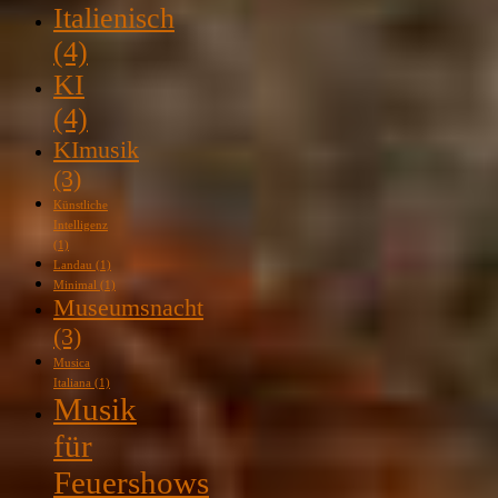
Italienisch
(4)
KI
(4)
KImusik
(3)
Künstliche
Intelligenz
(1)
Landau
(1)
Minimal
(1)
Museumsnacht
(3)
Musica
Italiana
(1)
Musik
für
Feuershows