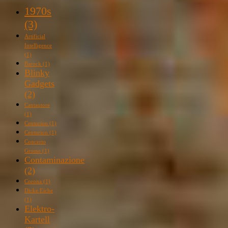
1970s
(3)
Artificial
Intelligence
(1)
Barock
(1)
Blinky
Gadgets
(2)
Cantautore
(1)
Centurion
(1)
Centurion
(1)
Concerto
Grosso
(1)
Contaminazione
(2)
Corona
(1)
Dicke Eiche
(1)
Elektro-
Kartell