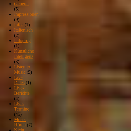
General
(5)
Impressionen
(9)
Infos
(1)
Italienisch
(2)
Italoprog
(1)
Künstliche
Intelligenz
(3)
Listen to
Music
(5)
Live
Dates
(1)
Live-
Berichte
(4)
Live-
Termine
(45)
Musik
Hören
(7)
Nicht