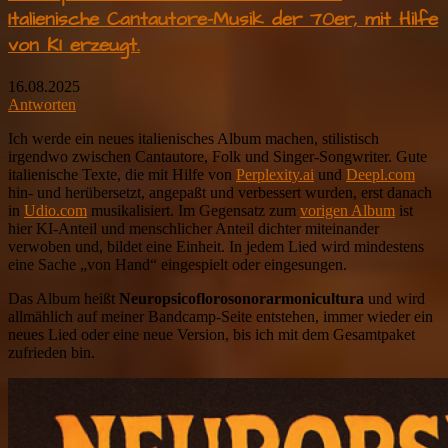
Italienische Cantautore-Musik der 70er, mit Hilfe
von KI erzeugt.
16.08.2025
Antworten
Ich werde ein neues italienisches Album machen, stilistisch
irgendwo zwischen Cantautore, Folk und Singer-Songwriter. Gute
italienische Texte, die mit Hilfe von
Perplexity.ai
und
Deepl.com
hin- und herübersetzt, angepaßt und verbessert wurden, erst danach
in
Udio.com
musikalisiert. Im Gegensatz zum
vorigen Album
ist
hier KI-Anteil und menschlicher Anteil dichter miteinander
verwoben und, bildet eine Einheit. In jedem Lied wird mindestens
eine Sache „von Hand“ eingespielt oder eingesungen.
Das Album heißt
Neuropsicoflorosonorarmonicultura
und wird
allmählich auf meiner Bandcamp-Seite entstehen, immer wieder ein
neues Lied oder eine neue Version, bis ich mit dem Gesamtpaket
zufrieden bin.